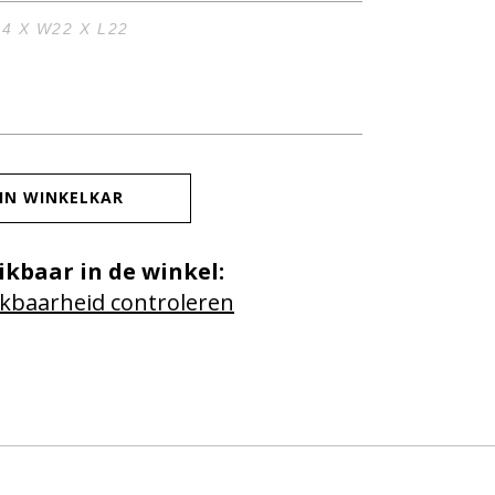
4 X W22 X L22
IN WINKELKAR
ikbaar in de winkel:
kbaarheid controleren