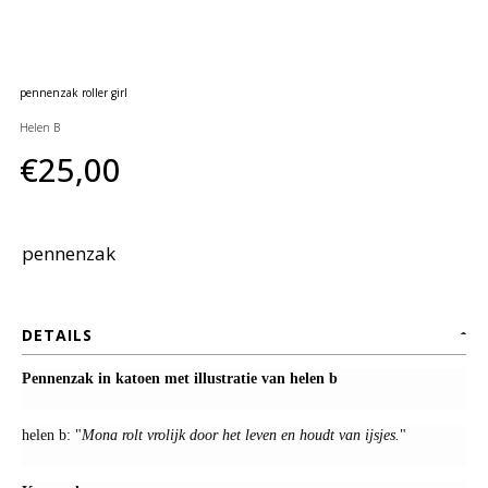
huidverzorging
Gift
Cards
pennenzak roller girl
Moederdag
Helen B
MERKEN
€25,00
MIJN
ACCOUNT
pennenzak
CADEAUBON
DETAILS
Pennenzak in katoen met illustratie van helen b
helen b: "
Mona rolt vrolijk door het leven en houdt van ijsjes.
"