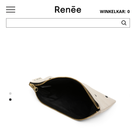
WINKELKAR: 0
HOME
SHOP
deco
keuken
lifestyle
juwelen
accessoires
paper&pens
Pins&
patches