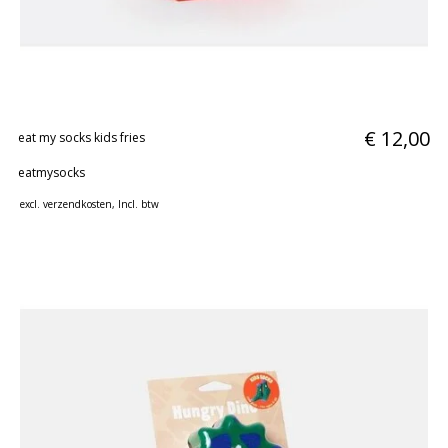
huidverzorging
Gift
Cards
Moederdag
MERKEN
€ 12,00
eat my socks kids fries
MIJN
eatmysocks
ACCOUNT
excl.
verzendkosten
, Incl. btw
CADEAUBON