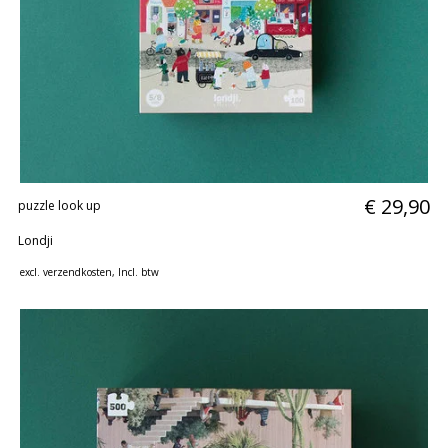
€ 29,90
puzzle look up
Londji
excl.
verzendkosten
, Incl. btw