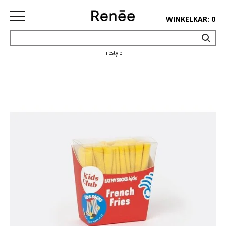
WINKELKAR: 0
lifestyle
HOME
SHOP
deco
keuken
lifestyle
juwelen
accessoires
paper&pens
Pins&
patches