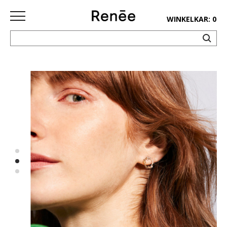
WINKELKAR: 0
HOME
SHOP
deco
keuken
lifestyle
juwelen
accessoires
paper&pens
Pins&
patches