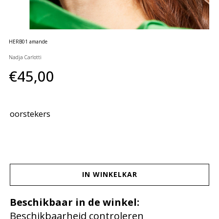
huidverzorging
Gift
Cards
HERB01 amande
Moederdag
Nadja Carlotti
MERKEN
€45,00
MIJN
ACCOUNT
oorstekers
CADEAUBON
IN WINKELKAR
Beschikbaar in de winkel:
Beschikbaarheid controleren