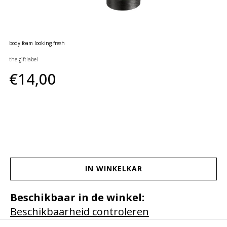
huidverzorging
Gift
Cards
body foam looking fresh
Moederdag
the giftlabel
MERKEN
€14,00
MIJN
ACCOUNT
CADEAUBON
IN WINKELKAR
Beschikbaar in de winkel:
Beschikbaarheid controleren