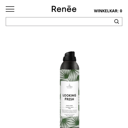
WINKELKAR: 0
HOME
SHOP
deco
keuken
lifestyle
juwelen
accessoires
paper&pens
Pins&
patches