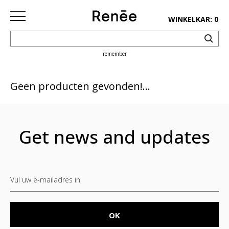
WINKELKAR: 0
remember
HOME
SHOP
Geen producten gevonden!...
deco
keuken
Get news and updates
lifestyle
juwelen
accessoires
paper&pens
Pins&
patches