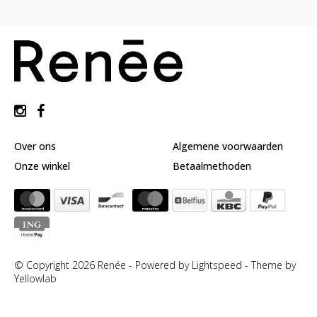
huidverzorging
Gift
Cards
Moederdag
MERKEN
MIJN
ACCOUNT
Over ons
Algemene voorwaarden
CADEAUBON
Onze winkel
Betaalmethoden
© Copyright 2026 Renée - Powered by
Lightspeed
-
Theme by
Yellowlab