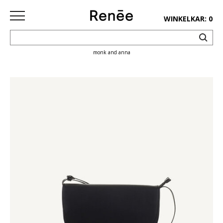
WINKELKAR: 0
monk and anna
HOME
SHOP
deco
keuken
lifestyle
juwelen
accessoires
paper&pens
Pins&
patches