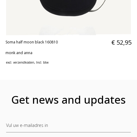
huidverzorging
Gift
Cards
Moederdag
MERKEN
€ 52,95
Soma half moon black 160810
MIJN
monk and anna
ACCOUNT
excl.
verzendkosten
, Incl. btw
CADEAUBON
Get news and updates