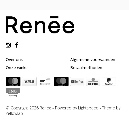
huidverzorging
Gift
Cards
Moederdag
MERKEN
MIJN
ACCOUNT
Over ons
Algemene voorwaarden
CADEAUBON
Onze winkel
Betaalmethoden
© Copyright 2026 Renée - Powered by
Lightspeed
-
Theme by
Yellowlab