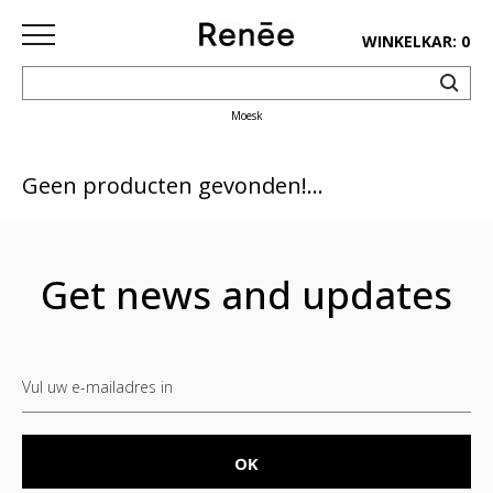
WINKELKAR: 0
Moesk
HOME
SHOP
Geen producten gevonden!...
deco
keuken
Get news and updates
lifestyle
juwelen
accessoires
paper&pens
Pins&
patches