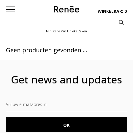
WINKELKAR: 0
Ministerie Van Unieke Zaken
HOME
SHOP
Geen producten gevonden!...
deco
keuken
Get news and updates
lifestyle
juwelen
accessoires
paper&pens
Pins&
patches