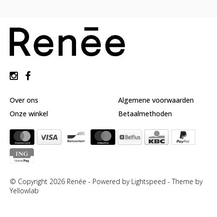
huidverzorging
Gift
Cards
Moederdag
MERKEN
MIJN
ACCOUNT
Over ons
Algemene voorwaarden
CADEAUBON
Onze winkel
Betaalmethoden
© Copyright 2026 Renée - Powered by
Lightspeed
-
Theme by
Yellowlab