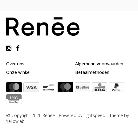
huidverzorging
Gift
Cards
Moederdag
MERKEN
MIJN
ACCOUNT
Over ons
Algemene voorwaarden
CADEAUBON
Onze winkel
Betaalmethoden
© Copyright 2026 Renée - Powered by
Lightspeed
-
Theme by
Yellowlab