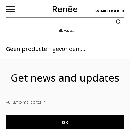
WINKELKAR: 0
Hello August
HOME
SHOP
Geen producten gevonden!...
deco
keuken
Get news and updates
lifestyle
juwelen
accessoires
paper&pens
Pins&
patches