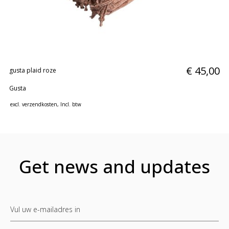
huidverzorging
Gift
Cards
Moederdag
MERKEN
€ 45,00
gusta plaid roze
MIJN
Gusta
ACCOUNT
excl.
verzendkosten
, Incl. btw
CADEAUBON
Get news and updates