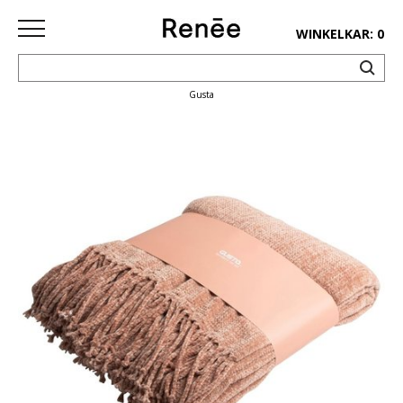
WINKELKAR: 0
Gusta
HOME
SHOP
deco
keuken
lifestyle
juwelen
accessoires
paper&pens
Pins&
patches