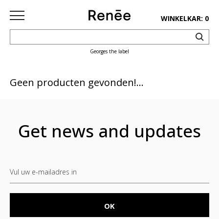
WINKELKAR: 0
Georges the label
HOME
SHOP
Geen producten gevonden!...
deco
keuken
Get news and updates
lifestyle
juwelen
accessoires
paper&pens
Pins&
patches