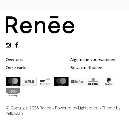
huidverzorging
Gift
Cards
Moederdag
MERKEN
MIJN
ACCOUNT
Over ons
Algemene voorwaarden
CADEAUBON
Onze winkel
Betaalmethoden
© Copyright 2026 Renée - Powered by
Lightspeed
-
Theme by
Yellowlab