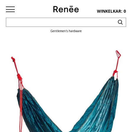
WINKELKAR: 0
Gentlemen's hardware
HOME
SHOP
deco
keuken
lifestyle
juwelen
accessoires
paper&pens
Pins&
patches