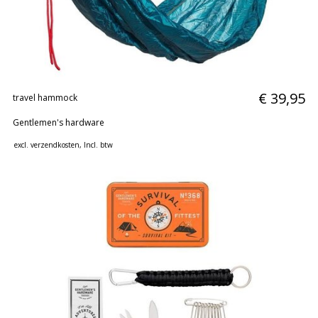
huidverzorging
Gift
Cards
Moederdag
MERKEN
€ 39,95
travel hammock
MIJN
Gentlemen's hardware
ACCOUNT
excl.
verzendkosten
, Incl. btw
CADEAUBON