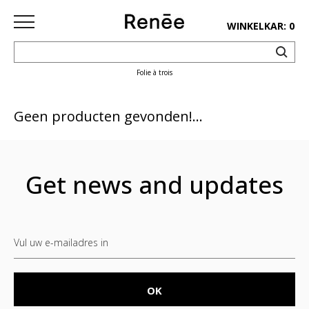
WINKELKAR: 0
Folie à trois
HOME
SHOP
Geen producten gevonden!...
deco
keuken
Get news and updates
lifestyle
juwelen
accessoires
paper&pens
Pins&
patches