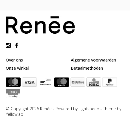
huidverzorging
Gift
Cards
Moederdag
MERKEN
MIJN
ACCOUNT
Over ons
Algemene voorwaarden
CADEAUBON
Onze winkel
Betaalmethoden
© Copyright 2026 Renée - Powered by
Lightspeed
-
Theme by
Yellowlab