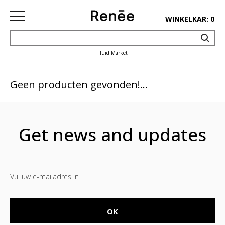
WINKELKAR: 0
Fluid Market
HOME
SHOP
Geen producten gevonden!...
deco
keuken
Get news and updates
lifestyle
juwelen
accessoires
paper&pens
Pins&
patches