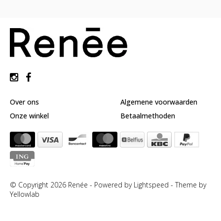
huidverzorging
Gift
Cards
Moederdag
MERKEN
MIJN
ACCOUNT
Over ons
Algemene voorwaarden
CADEAUBON
Onze winkel
Betaalmethoden
© Copyright 2026 Renée - Powered by
Lightspeed
-
Theme by
Yellowlab