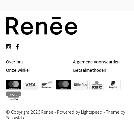
huidverzorging
Gift
Cards
Moederdag
MERKEN
MIJN
ACCOUNT
Over ons
Algemene voorwaarden
CADEAUBON
Onze winkel
Betaalmethoden
© Copyright 2026 Renée - Powered by
Lightspeed
-
Theme by
Yellowlab