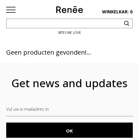
WINKELKAR: 0
BITES WE LOVE
HOME
SHOP
Geen producten gevonden!...
deco
keuken
Get news and updates
lifestyle
juwelen
accessoires
paper&pens
Pins&
patches