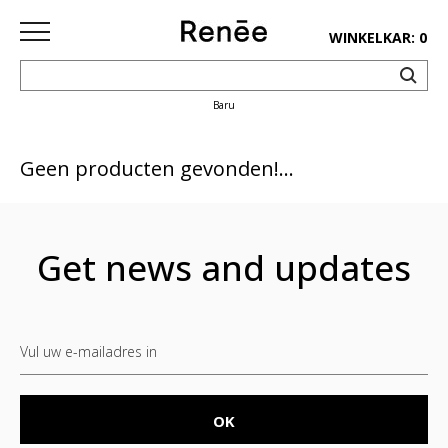
WINKELKAR: 0
Baru
HOME
SHOP
Geen producten gevonden!...
deco
keuken
Get news and updates
lifestyle
juwelen
accessoires
paper&pens
Pins&
patches