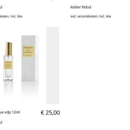
ul
Atelier Rebul
kosten
, Incl. btw
excl.
verzendkosten
, Incl. btw
€ 25,00
ue edp 12ml
ul