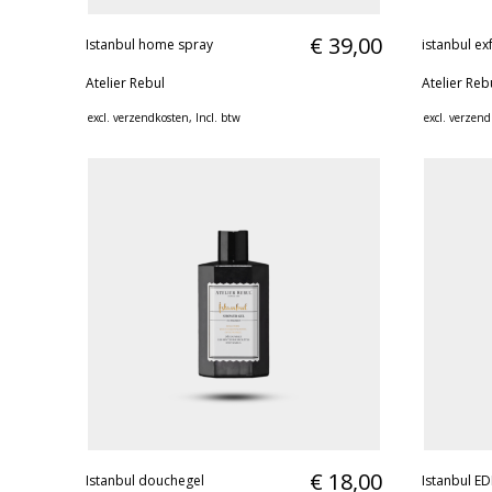
€ 39,00
Istanbul home spray
istanbul ex
Atelier Rebul
Atelier Reb
excl.
verzendkosten
, Incl. btw
excl.
verzend
€ 18,00
Istanbul douchegel
Istanbul E