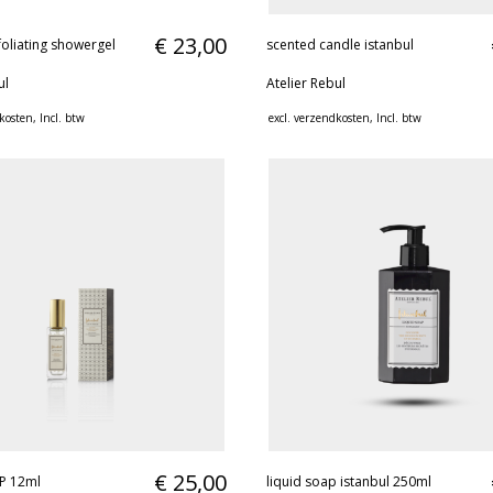
€ 23,00
foliating showergel
scented candle istanbul
ul
Atelier Rebul
kosten
, Incl. btw
excl.
verzendkosten
, Incl. btw
€ 25,00
DP 12ml
liquid soap istanbul 250ml