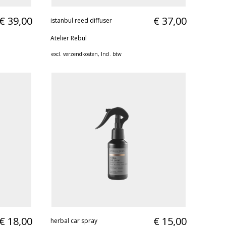
€ 39,00
€ 37,00
istanbul reed diffuser
Atelier Rebul
excl.
verzendkosten
, Incl. btw
€ 18,00
€ 15,00
herbal car spray