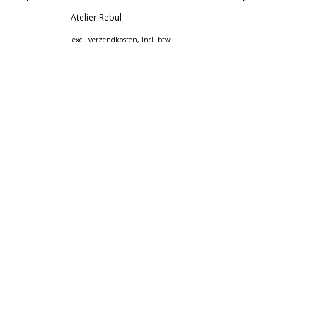
Atelier Rebul
excl.
verzendkosten
, Incl. btw